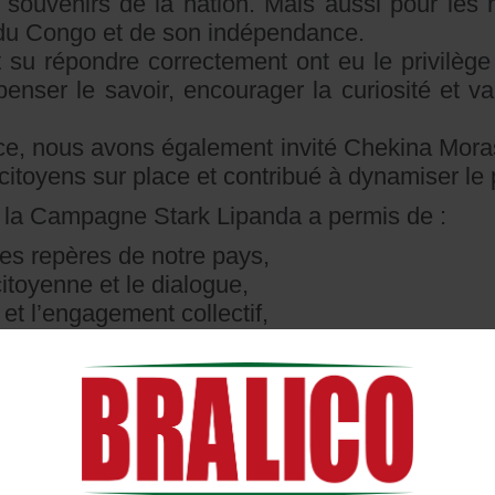
 souvenirs de la nation. Mais aussi pour les 
e du Congo et de son indépendance.
t su répondre correctement ont eu le privilège
nser le savoir, encourager la curiosité et val
nce, nous avons également invité Chekina Mora
 citoyens sur place et contribué à dynamiser le 
, la Campagne Stark Lipanda a permis de :
 les repères de notre pays,
citoyenne et le dialogue,
 et l’engagement collectif,
enu attractif et fédérateur sur les réseaux soc
e et en récompensant la connaissance, S
eur histoire commune, créant un lien fort ent
te », la Campagne Stark Lipanda a démontré 