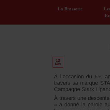
Passer
La Brasserie
Le
au
En
contenu
12
Nov
À l’occasion du 65ᵉ an
travers sa marque STAR
Campagne Stark Lipanda 
À travers une descente 
» a donné la parole au