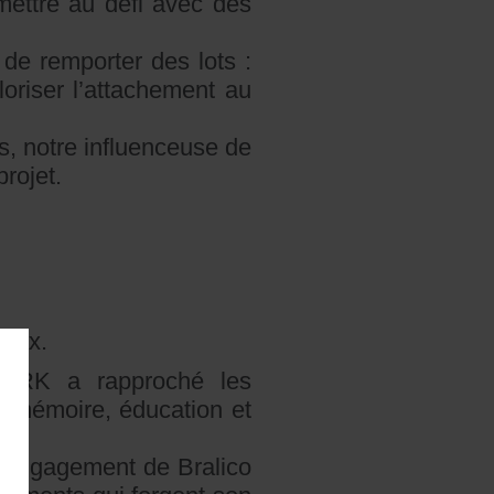
mettre au défi avec des
 de remporter des lots :
oriser l’attachement au
s, notre influenceuse de
projet.
iaux.
TARK a rapproché les
re mémoire, éducation et
l’engagement de Bralico