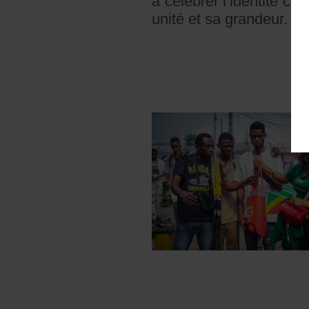
à célébrer l’identité c
unité et sa grandeur.