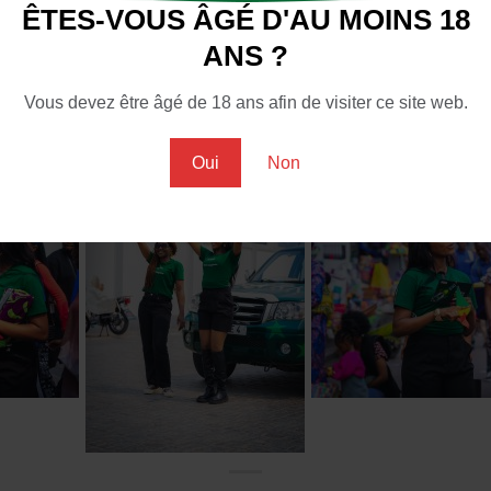
ongolaise et à accompagner le peuple dans les
ÊTES-VOUS ÂGÉ D'AU MOINS 18
ANS ?
Vous devez être âgé de 18 ans afin de visiter ce site web.
Oui
Non