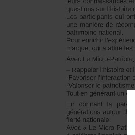
leurs connaissances et
questions sur l’histoir
Les participants qui on
une manière de récompe
patrimoine national.
Pour enrichir l’expérie
marque, qui a attiré les
Avec Le Micro-Patriote
– Rappeler l’histoire et
-Favoriser l’interaction 
-Valoriser le patriotisme
Tout en générant un cont
En donnant la parol
générations autour de l
fierté nationale.
Avec « Le Micro-Patrio