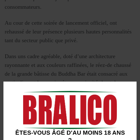
consommateurs.
Au cour de cette soirée de lancement officiel, ont
rehaussé de leur présence plusieurs hautes personnalités
tant du secteur public que privé.
Dans uns cadre agréable, doté d’une architecture
rayonnante et aux couleurs raffinées, le réez-de chaussé
de la grande bâtisse du Buddha Bar était consacré aux
particuliers et le premier étage aux invités haut de
gamme.
C’est dans une atmosphère festive que l’orgueil
architectural de cette bière traditionnelle de haute qualité
et légère a été dévoilé aux invités et visant ainsi à
ÊTES-VOUS ÂGÉ D'AU MOINS 18 ANS
corroborer la volonté de BRALICO de s’affermir comme